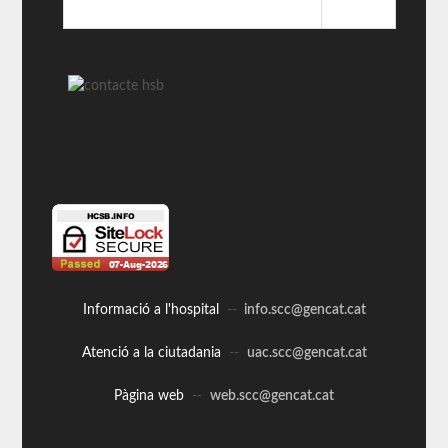
Informació a l'hospital
--
info.scc@gencat.cat
Atenció a la ciutadania
--
uac.scc@gencat.cat
Pàgina web
--
web.scc@gencat.cat