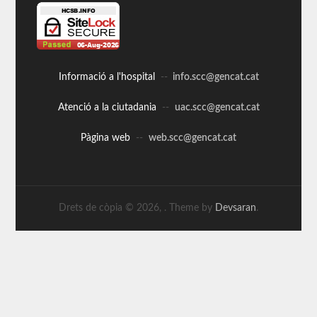
Informació a l'hospital
--
info.scc@gencat.cat
Atenció a la ciutadania
--
uac.scc@gencat.cat
Pàgina web
--
web.scc@gencat.cat
Drets de còpia © 2026,
. Theme by
Devsaran
.