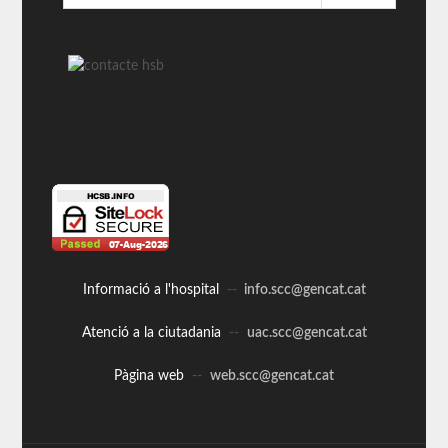
Informació a l'hospital
--
info.scc@gencat.cat
Atenció a la ciutadania
--
uac.scc@gencat.cat
Pàgina web
--
web.scc@gencat.cat