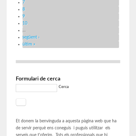
7
8
9
10
…
següent ›
últim »
Formulari de cerca
Cerca
Et donem la benvinguda a aquesta pàgina web que ha
de servir perquè ens coneguis i puguis utilitzar els
serveis que t'oferim. Tots els professionals que hi