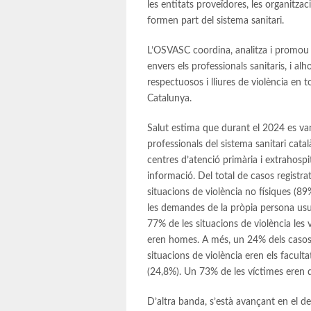
les entitats proveïdores, les organitzac
formen part del sistema sanitari.
L’OSVASC coordina, analitza i promou a
envers els professionals sanitaris, i a
respectuosos i lliures de violència en to
Catalunya.
Salut estima que durant el 2024 es va
professionals del sistema sanitari cata
centres d’atenció primària i extrahospi
informació. Del total de casos registrat
situacions de violència no físiques (89%
les demandes de la pròpia persona usuà
77% de les situacions de violència les
eren homes. A més, un 24% dels casos 
situacions de violència eren els faculta
(24,8%). Un 73% de les víctimes eren 
D’altra banda, s’està avançant en el 