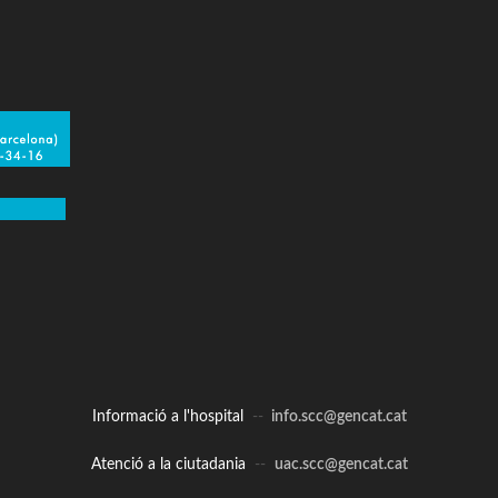
Informació a l'hospital
--
info.scc@gencat.cat
Atenció a la ciutadania
--
uac.scc@gencat.cat