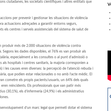
ions ciutadanes, les societats científiques i altres entitats que
V
ccions per prevenir i gestionar les situacions de violència
lhora actuacions adreçades a garantir entorns segurs,
ts els centres i serveis assistencials del sistema de salut de
n produir més de 2.000 situacions de violència contra
là. Segons les dades disponibles, el 76% es van produir als
talària, especialment a les consultes o al punt d’admissió o
s als hospitals i centres sanitaris, la majoria corresponien a
) i les causes eren diverses: la percepció de l’atenció rebuda i
ria, que podien estar relacionades o no amb l’acte mèdic. El
 van cometre els propis pacients/usuaris, un 64% dels quals
eren reincidents. Els professionals que van patir més
tius (30,1%), els d’infermeria (24,9%) i els administratius
dones.
desenvolupament d’un marc legal que permeti dotar el sistema