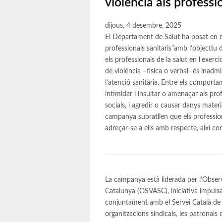
violència als professi
dijous, 4 desembre, 2025
El Departament de Salut ha posat en m
professionals sanitaris”amb l’objectiu 
els professionals de la salut en l’exer
de violència –física o verbal- és inadmi
l’atenció sanitària. Entre els comporta
intimidar i insultar o amenaçar als pro
socials, i agredir o causar danys materi
campanya subratllen que els professiona
adreçar-se a ells amb respecte, així com
La campanya està liderada per l’Observ
Catalunya (OSVASC), iniciativa impulsa
conjuntament amb el Servei Català de la 
organitzacions sindicals, les patronals d