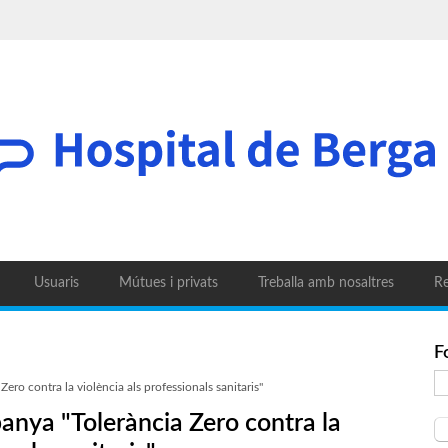
Usuaris
Mútues i privats
Treballa amb nosaltres
Re
F
ero contra la violència als professionals sanitaris"
anya "Tolerància Zero contra la