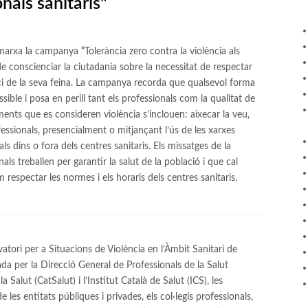
onals sanitaris"
arxa la campanya “Tolerància zero contra la violència als
de conscienciar la ciutadania sobre la necessitat de respectar
cici de la seva feina. La campanya recorda que qualsevol forma
ssible i posa en perill tant els professionals com la qualitat de
ments que es consideren violència s’inclouen: aixecar la veu,
fessionals, presencialment o mitjançant l’ús de les xarxes
als dins o fora dels centres sanitaris. Els missatges de la
ls treballen per garantir la salut de la població i que cal
 respectar les normes i els horaris dels centres sanitaris.
atori per a Situacions de Violència en l’Àmbit Sanitari de
da per la Direcció General de Professionals de la Salut
Salut (CatSalut) i l’Institut Català de Salut (ICS), les
e les entitats públiques i privades, els col·legis professionals,