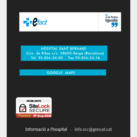
Informació a l'hospital
--
info.scc@gencat.cat