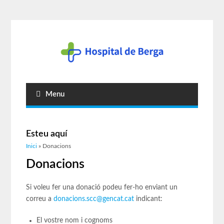
Menu
Esteu aquí
Inici
» Donacions
Donacions
Si voleu fer una donació podeu fer-ho enviant un
correu a
donacions.scc@gencat.cat
indicant:
El vostre nom i cognoms