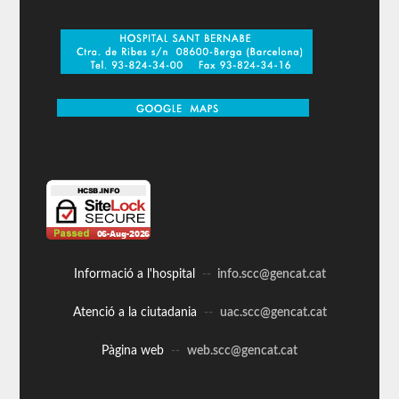
Informació a l'hospital
--
info.scc@gencat.cat
Atenció a la ciutadania
--
uac.scc@gencat.cat
Pàgina web
--
web.scc@gencat.cat