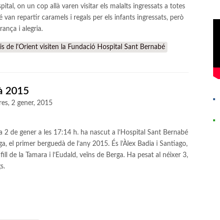
tal, on un cop allà varen visitar els malalts ingressats a totes
é van repartir caramels i regals per els infants ingressats, però
ança i alegria.
s de l'Orient visiten la Fundació Hospital Sant Bernabé
à 2015
res, 2 gener, 2015
a 2 de gener a les 17:14 h. ha nascut a l’Hospital Sant Bernabé
a, el primer berguedà de l’any 2015. És l’Àlex Badia i Santiago,
fill de la Tamara i l’Eudald, veïns de Berga. Ha pesat al néixer 3,
s.