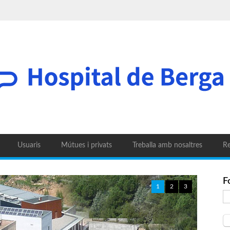
Usuaris
Mútues i privats
Treballa amb nosaltres
Re
F
1
2
3