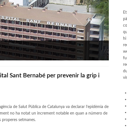
Et
pà
co
qu
hi
re
we
fu
re
du
al Sant Bernabé per prevenir la grip i
vi
'Agència de Salut Pública de Catalunya va declarar l’epidèmia de
oment no ha notat un increment notable en quan a número de
es properes setmanes.