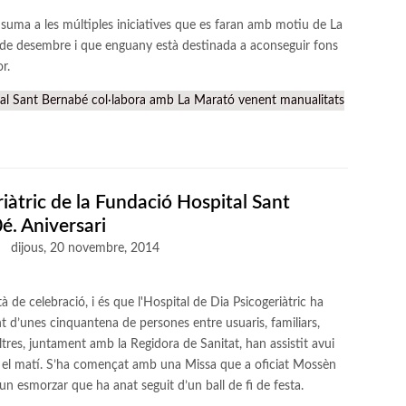
suma a les múltiples iniciatives que es faran amb motiu de La
 de desembre i que enguany està destinada a aconseguir fons
r.
al Sant Bernabé col·labora amb La Marató venent manualitats
riàtric de la Fundació Hospital Sant
é. Aniversari
dijous, 20 novembre, 2014
de celebració, i és que l'Hospital de Dia Psicogeriàtric ha
ant d’unes cinquantena de persones entre usuaris, familiars,
altres, juntament amb la Regidora de Sanitat, han assistit avui
nt el matí. S’ha començat amb una Missa que a oficiat Mossèn
 un esmorzar que ha anat seguit d’un ball de fi de festa.