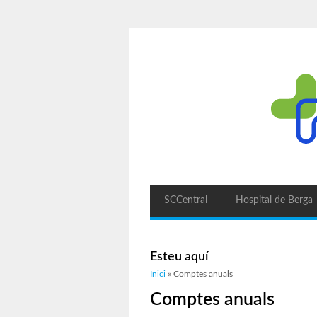
SCCentral
Hospital de Berga
Esteu aquí
Inici
» Comptes anuals
Comptes anuals