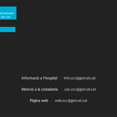
Informació a l'hospital
--
info.scc@gencat.cat
Atenció a la ciutadania
--
uac.scc@gencat.cat
Pàgina web
--
web.scc@gencat.cat