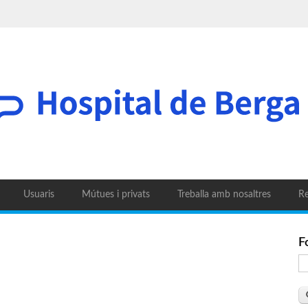
Usuaris
Mútues i privats
Treballa amb nosaltres
Re
F