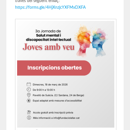
través del següent enllaç:
https://forms.gle/4HjXnzjcYXFMxDXFA