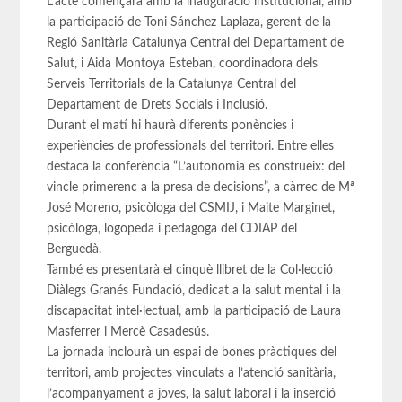
L’acte començarà amb la inauguració institucional, amb
la participació de Toni Sánchez Laplaza, gerent de la
Regió Sanitària Catalunya Central del Departament de
Salut, i Aida Montoya Esteban, coordinadora dels
Serveis Territorials de la Catalunya Central del
Departament de Drets Socials i Inclusió.
Durant el matí hi haurà diferents ponències i
experiències de professionals del territori. Entre elles
destaca la conferència “L’autonomia es construeix: del
vincle primerenc a la presa de decisions”, a càrrec de Mª
José Moreno, psicòloga del CSMIJ, i Maite Marginet,
psicòloga, logopeda i pedagoga del CDIAP del
Berguedà.
També es presentarà el cinquè llibret de la Col·lecció
Diàlegs Granés Fundació, dedicat a la salut mental i la
discapacitat intel·lectual, amb la participació de Laura
Masferrer i Mercè Casadesús.
La jornada inclourà un espai de bones pràctiques del
territori, amb projectes vinculats a l’atenció sanitària,
l’acompanyament a joves, la salut laboral i la inserció