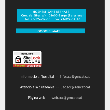
Informació a l'hospital
--
info.scc@gencat.cat
Atenció a la ciutadania
--
uac.scc@gencat.cat
Pàgina web
--
web.scc@gencat.cat