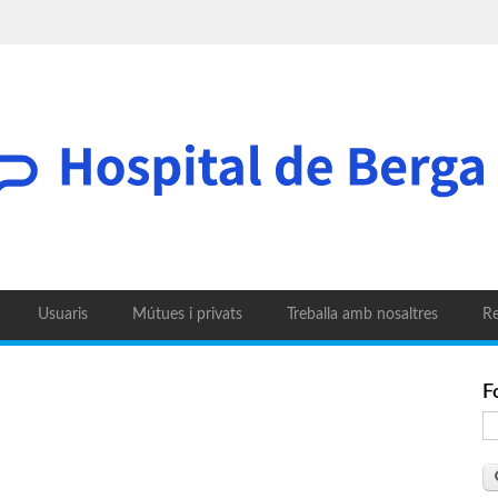
Usuaris
Mútues i privats
Treballa amb nosaltres
Re
F