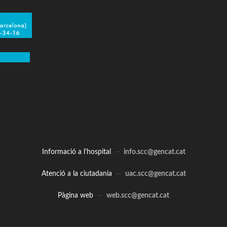
Informació a l'hospital
--
info.scc@gencat.cat
Atenció a la ciutadania
--
uac.scc@gencat.cat
Pàgina web
--
web.scc@gencat.cat