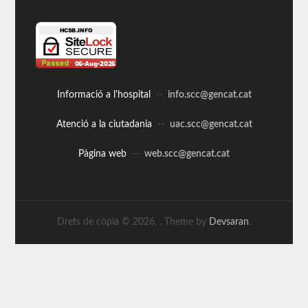
Informació a l'hospital
--
info.scc@gencat.cat
Atenció a la ciutadania
--
uac.scc@gencat.cat
Pàgina web
--
web.scc@gencat.cat
Drets de còpia © 2026,
. Theme by
Devsaran
.