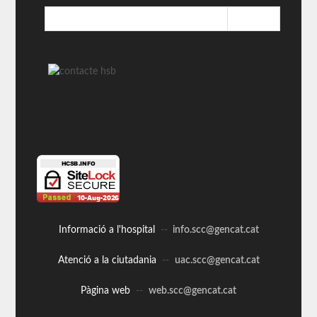
Informació a l'hospital
--
info.scc@gencat.cat
Atenció a la ciutadania
--
uac.scc@gencat.cat
Pàgina web
--
web.scc@gencat.cat