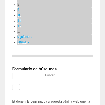
8
9
10
11
12
…
siguiente ›
última »
Formulario de búsqueda
Buscar
Et donem la benvinguda a aquesta pàgina web que ha