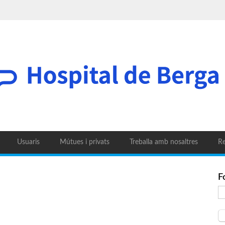
Usuaris
Mútues i privats
Treballa amb nosaltres
Re
F