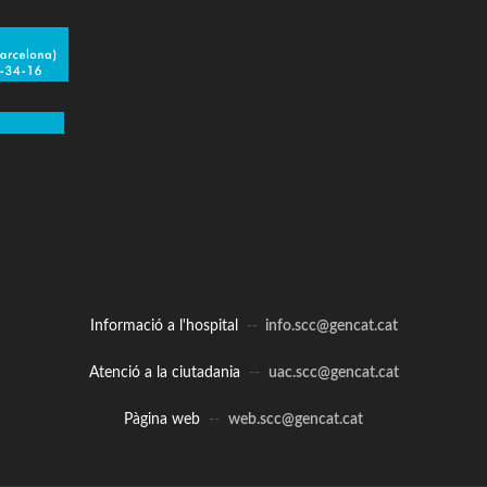
Informació a l'hospital
--
info.scc@gencat.cat
Atenció a la ciutadania
--
uac.scc@gencat.cat
Pàgina web
--
web.scc@gencat.cat