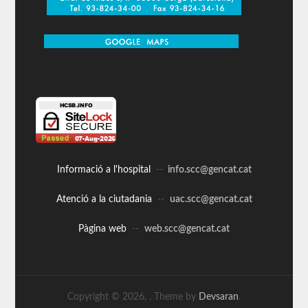
Informació a l'hospital
--
info.scc@gencat.cat
Atenció a la ciutadania
--
uac.scc@gencat.cat
Pàgina web
--
web.scc@gencat.cat
Copyright © 2026,
. Theme by
Devsaran
.