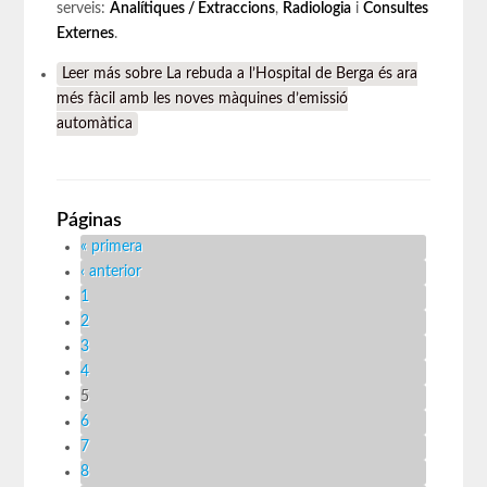
serveis:
Analítiques / Extraccions
,
Radiologia
i
Consultes
Externes
.
Leer más
sobre La rebuda a l’Hospital de Berga és ara
més fàcil amb les noves màquines d’emissió
automàtica
Páginas
« primera
‹ anterior
1
2
3
4
5
6
7
8