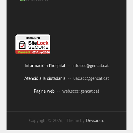
Informació a l'hospital
--
info.scc@gencat.cat
Atenció a la ciutadania
--
uac.scc@gencat.cat
Pàgina web
--
web.scc@gencat.cat
Copyright © 2026,
. Theme by
Devsaran
.