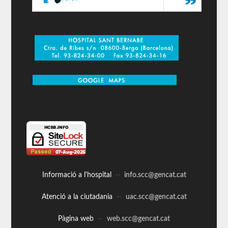
Informació a l'hospital
--
info.scc@gencat.cat
Atenció a la ciutadania
--
uac.scc@gencat.cat
Pàgina web
--
web.scc@gencat.cat