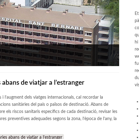
Et
pà
co
qu
hi
re
we
fu
re
du
abans de viatjar a l’estranger
vi
i l’augment dels viatges internacionals, cal recordar la
ions sanitàries del país o països de destinació. Abans de
e els riscos sanitaris específics de cada destinació, revisar les
res preventives adequades segons la zona, l’època de l’any, la
es abans de viatjar a l’estranger