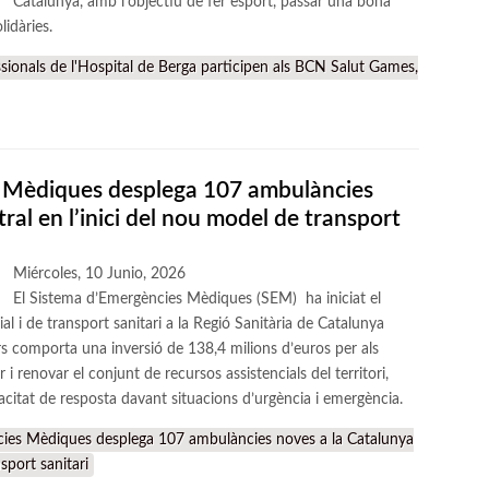
Catalunya, amb l’objectiu de fer esport, passar una bona
lidàries.
ionals de l'Hospital de Berga participen als BCN Salut Games,
s Mèdiques desplega 107 ambulàncies
ral en l’inici del nou model de transport
Miércoles, 10 Junio, 2026
El Sistema d’Emergències Mèdiques (SEM) ha iniciat el
l i de transport sanitari a la Regió Sanitària de Catalunya
s comporta una inversió de 138,4 milions d’euros per als
i renovar el conjunt de recursos assistencials del territori,
apacitat de resposta davant situacions d’urgència i emergència.
ies Mèdiques desplega 107 ambulàncies noves a la Catalunya
sport sanitari