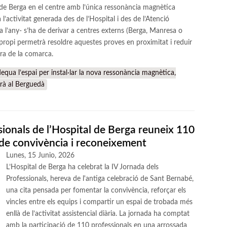
 de Berga en el centre amb l’única ressonància magnètica
l’activitat generada des de l’Hospital i des de l’Atenció
a l’any- s’ha de derivar a centres externs (Berga, Manresa o
propi permetrà resoldre aquestes proves en proximitat i reduir
ra de la comarca.
qua l’espai per instal·lar la nova ressonància magnètica,
urà al Berguedà
sionals de l’Hospital de Berga reuneix 110
de convivència i reconeixement
Lunes, 15 Junio, 2026
L’Hospital de Berga ha celebrat la IV Jornada dels
Professionals, hereva de l'antiga celebració de Sant Bernabé,
una cita pensada per fomentar la convivència, reforçar els
vincles entre els equips i compartir un espai de trobada més
enllà de l’activitat assistencial diària. La jornada ha comptat
amb la participació de 110 professionals en una arrossada