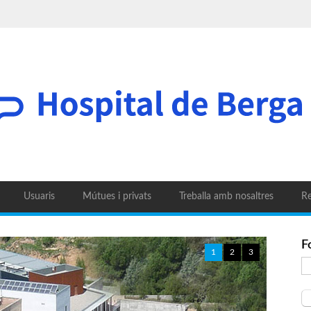
Usuaris
Mútues i privats
Treballa amb nosaltres
Re
F
1
2
3