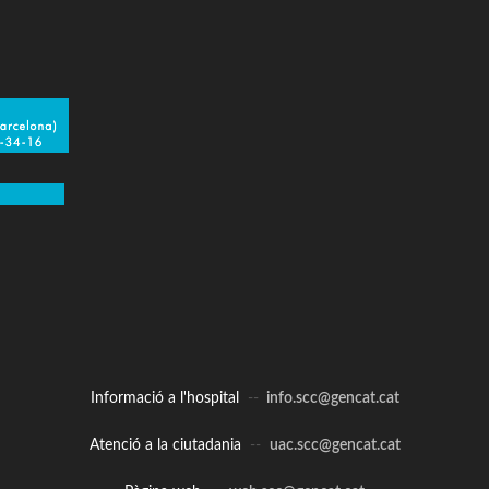
Informació a l'hospital
--
info.scc@gencat.cat
Atenció a la ciutadania
--
uac.scc@gencat.cat