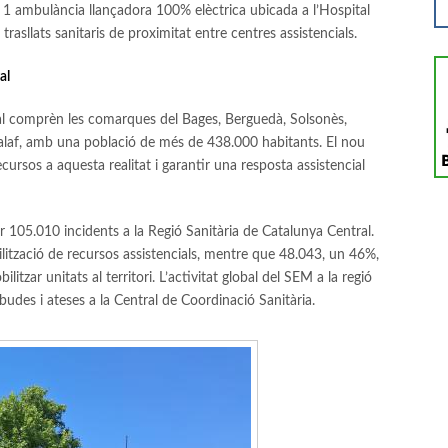
1 ambulància llançadora 100% elèctrica ubicada a l’Hospital
rasllats sanitaris de proximitat entre centres assistencials.
al
al comprèn les comarques del Bages, Berguedà, Solsonès,
alaf, amb una població de més de 438.000 habitants. El nou
cursos a aquesta realitat i garantir una resposta assistencial
 105.010 incidents a la Regió Sanitària de Catalunya Central.
lització de recursos assistencials, mentre que 48.043, un 46%,
itzar unitats al territori. L’activitat global del SEM a la regió
udes i ateses a la Central de Coordinació Sanitària.