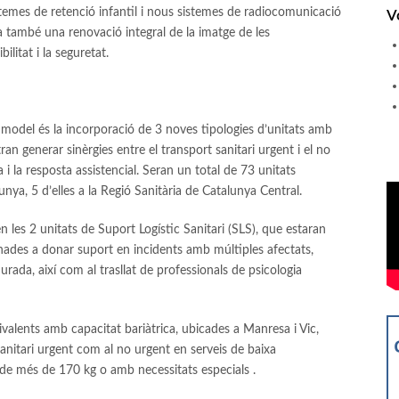
istemes de retenció infantil i nous sistemes de radiocomunicació
V
a també una renovació integral de la imatge de les
ilitat i la seguretat.
 model és la incorporació de 3 noves tipologies d’unitats amb
an generar sinèrgies entre el transport sanitari urgent i el no
a i la resposta assistencial. Seran un total de 73 unitats
lunya, 5 d’elles a la Regió Sanitària de Catalunya Central.
 les 2 unitats de Suport Logístic Sanitari (SLS), que estaran
inades a donar suport en incidents amb múltiples afectats,
urada, així com al trasllat de professionals de psicologia
alents amb capacitat bariàtrica, ubicades a Manresa i Vic,
anitari urgent com al no urgent en serveis de baixa
s de més de 170 kg o amb necessitats especials .