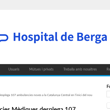
Usuaris
Mútues i privats
Treballa amb nosaltres
Re
F
splega 107 ambulàncies noves a la Catalunya Central en l’inici del nou
ncies Mèdiques desplega 107