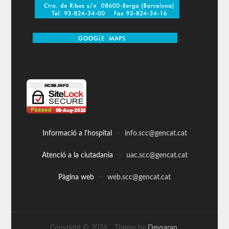
Informació a l'hospital
--
info.scc@gencat.cat
Atenció a la ciutadania
--
uac.scc@gencat.cat
Pàgina web
--
web.scc@gencat.cat
Copyright © 2026,
. Theme by
Devsaran
.