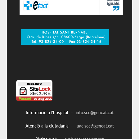
Informació a l'hospital
--
info.scc@gencat.cat
Atenció a la ciutadania
--
uac.scc@gencat.cat