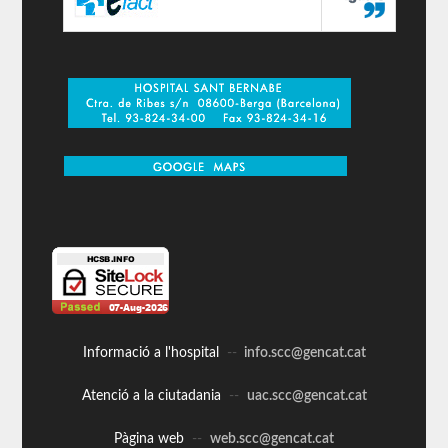
Informació a l'hospital
--
info.scc@gencat.cat
Atenció a la ciutadania
--
uac.scc@gencat.cat
Pàgina web
--
web.scc@gencat.cat