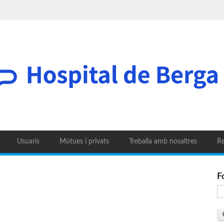
Usuaris
Mútues i privats
Treballa amb nosaltres
Re
F