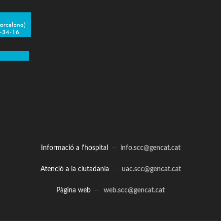
Informació a l'hospital
--
info.scc@gencat.cat
Atenció a la ciutadania
--
uac.scc@gencat.cat
Pàgina web
--
web.scc@gencat.cat