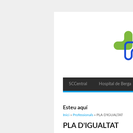
SCCentral
Hospital de Berga
Esteu aquí
Inici
»
Professionals
» PLA D'IGUALTAT
PLA D'IGUALTAT