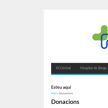
SCCentral
Hospital de Berga
Esteu aquí
Inici
» Donacions
Donacions