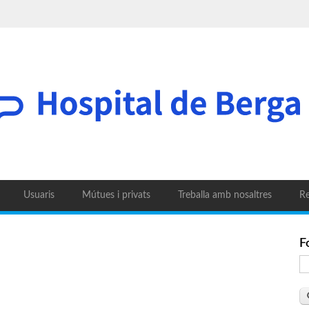
Usuaris
Mútues i privats
Treballa amb nosaltres
Re
F