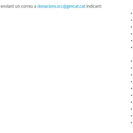
 enviant un correu a
donacions.scc@gencat.cat
indicant: