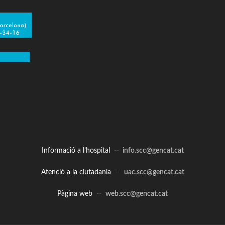
Informació a l'hospital
--
info.scc@gencat.cat
Atenció a la ciutadania
--
uac.scc@gencat.cat
Pàgina web
--
web.scc@gencat.cat