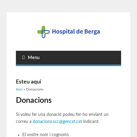
Menu
Esteu aquí
Inici
» Donacions
Donacions
Si voleu fer una donació podeu fer-ho enviant un
correu a
donacions.scc@gencat.cat
indicant:
El vostre nom i cognoms