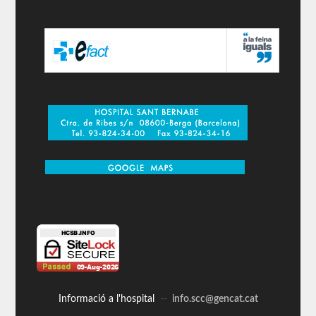
Informació a l'hospital
--
info.scc@gencat.cat