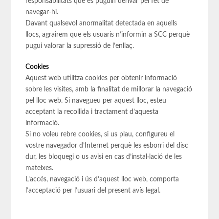
responsabilitats que es puguin derivar pel fet de
navegar-hi.
Davant qualsevol anormalitat detectada en aquells
llocs, agrairem que els usuaris n’informin a SCC perquè
pugui valorar la supressió de l’enllaç.
Cookies
Aquest web utilitza cookies per obtenir informació
sobre les visites, amb la finalitat de millorar la navegació
pel lloc web. Si navegueu per aquest lloc, esteu
acceptant la recollida i tractament d’aquesta
informació.
Si no voleu rebre cookies, si us plau, configureu el
vostre navegador d’Internet perquè les esborri del disc
dur, les bloquegi o us avisi en cas d’instal·lació de les
mateixes.
L’accés, navegació i ús d’aquest lloc web, comporta
l’acceptació per l’usuari del present avís legal.