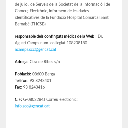
de juliol, de Serveis de la Societat de la Informació i de
Comerç Electrònic, informem de les dades
identificatives de la Fundació Hospital Comarcal Sant
Bernabé (FHCSB)
responsable dels continguts mèdics de la Web
: Dr.
Agusti Camps num. col.legiat 108208180
acamps.scc@gencat.cat
Adreça:
Ctra de Ribes s/n
Població:
08600 Berga
Telèfon:
93 8243401
Fax:
93 8243416
CIF:
G-0802284J Correu electrònic:
info.scc
@gencat.cat