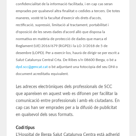
confidencialitat de la informació facilitada, i en cap cas seran
emprades per qualsevol altra finalitat o cedides a tercers. De totes
maneres, vostè té la facultat d'exercir els drets d'accés,
rectificació, supressió, limitació al tractament, portabilitat i
d'oposició de les seves dades d'acord allò que disposa la
normativa en matèria de protecció de dades que marca el
Reglament (UE) 2016/679 (RGPD) i la LO 3/2018 de 5 de
desembre (LOPD). Per a exercir-los, haurà de dirigir-se per escrit a
Salut Catalunya Central Crta. De Ribes s/n 08600 Berga, o bé a
dpd.scc@gencat.cat
o bé adjuntant una fotocòpia del seu DNI o
document acreditatiu equivalent.
Les adreces electròniques dels professionals de SCC
que apareixen en aquest web es difonen per facilitar la
comunicació entre professionals i amb els ciutadans. En
cap cas han ser emprades per a la difusió de publicitat
en qualsevol dels seus formats.
Codi tipus
L'Hospital de Berga Salut Catalunya Centra està adherid